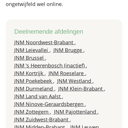
ongetwijfeld wel online.
Deelnemende afdelingen
JNM Noordwest-Brabant
,
JNM Leievallei
,
JNM Brugge
,
JNM Brussel
,
JNM ‘s Heerenbosch (inactief)
,
JNM Kortrijk
,
JNM Roeselare
,
JNM Poekebeek
,
JNM Westland
,
JNM Durmeland
,
JNM Klein-Brabant
,
JNM Land van Aalst
,
JNM Ninove-Geraardsbergen
,
JNM Zottegem
,
JNM Pajottenland
,
JNM Zuidwest-Brabant
,
JNM Midden-Brabant
,
JNM Leuven
,