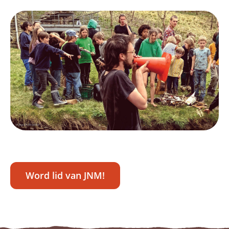
Word lid van JNM!