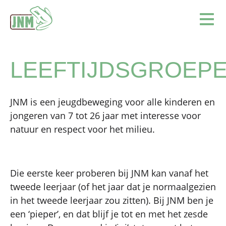
Terug naar de homepage
Ope
LEEFTIJDSGROEP
JNM is een jeugdbeweging voor alle kinderen en
jongeren van 7 tot 26 jaar met interesse voor
natuur en respect voor het milieu.
Die eerste keer proberen bij JNM kan vanaf het
tweede leerjaar (of het jaar dat je normaalgezien
in het tweede leerjaar zou zitten). Bij JNM ben je
een ‘pieper’, en dat blijf je tot en met het zesde