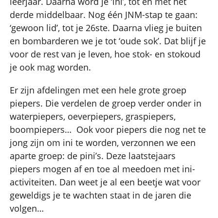
leerjaar. Daarna word je ‘ini’, tot en met het
derde middelbaar. Nog één JNM-stap te gaan:
‘gewoon lid’, tot je 26ste. Daarna vlieg je buiten
en bombarderen we je tot ‘oude sok’. Dat blijf je
voor de rest van je leven, hoe stok- en stokoud
je ook mag worden.
Er zijn afdelingen met een hele grote groep
piepers. Die verdelen de groep verder onder in
waterpiepers, oeverpiepers, graspiepers,
boompiepers… Ook voor piepers die nog net te
jong zijn om ini te worden, verzonnen we een
aparte groep: de pini’s. Deze laatstejaars
piepers mogen af en toe al meedoen met ini-
activiteiten. Dan weet je al een beetje wat voor
geweldigs je te wachten staat in de jaren die
volgen…