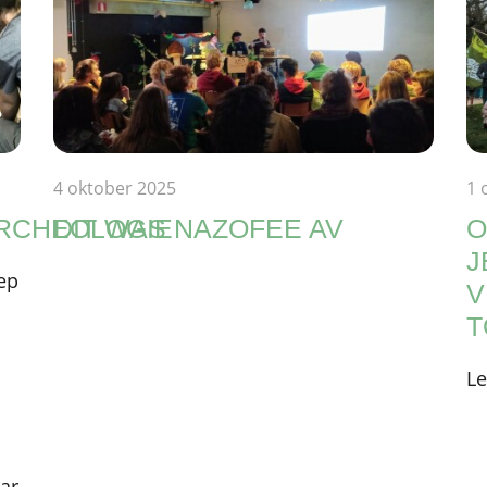
4 oktober 2025
1 
RCHEOLOGIE
DIT WAS NAZOFEE AV
O
J
iep
V
T
Le
ar