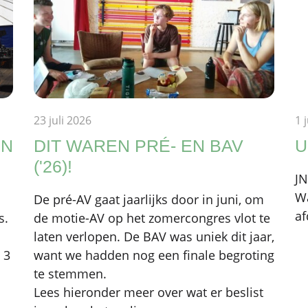
23 juli 2026
1 
EN
DIT WAREN PRÉ- EN BAV
U
('26)!
JN
Wa
De pré-AV gaat jaarlijks door in juni, om
af
s.
de motie-AV op het zomercongres vlot te
laten verlopen. De BAV was uniek dit jaar,
 3
want we hadden nog een finale begroting
te stemmen.
Lees hieronder meer over wat er beslist