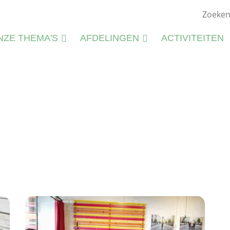
NZE THEMA'S
AFDELINGEN
ACTIVITEITEN
ATUURSTUDIE
KIEMWERKINGEN
ATUURBEHEER
N
LIEU
M
CTIVITEITEN
S
CTIVITEITENFICHES
SPIRATIE