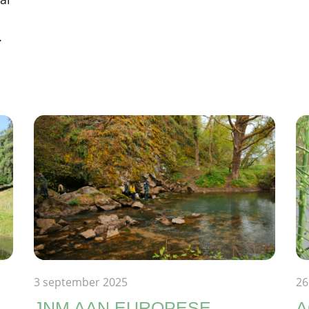
.
3 september 2025
26
JNM AAN EUROPESE
A