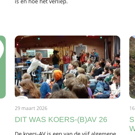
is en hoe het verliep.
29 maart 2026
16
DIT WAS KOERS-(B)AV 26
S
W
De koers-AV is een van de vijf algemene