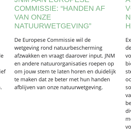
COMMISSIE: “HANDEN AF
V
VAN ONZE
N
NATUURWETGEVING”
H
De Europese Commissie wil de
Ex
wetgeving rond natuurbescherming
de
de
afzwakken en vraagt daarover input. JNM
vo
en andere natuurorganisaties roepen op
bi
ief
om jouw stem te laten horen en duidelijk
st
te maken dat ze beter met hun handen
oo
.
afblijven van onze natuurwetgeving.
so
va
be
di
mo
vo