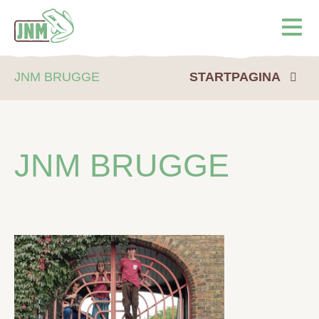
Terug naar de homepage
Ope
JNM BRUGGE
STARTPAGINA
JNM BRUGGE