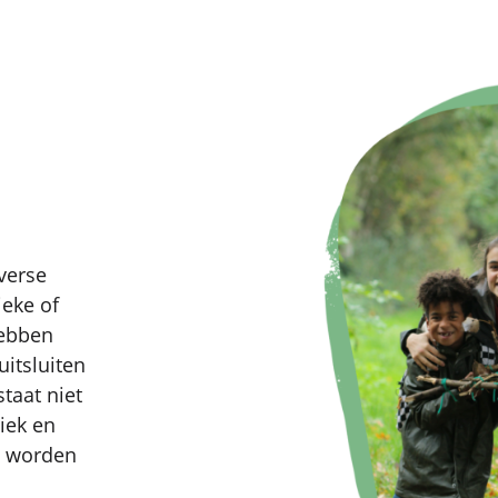
verse
ieke of
hebben
uitsluiten
staat niet
iek en
n worden