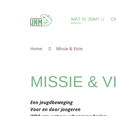
Terug naar de homepage
WAT IS JNM?
O
DAT IS JNM!
N
MISSIE & VISIE
N
Home
Missie & Visie
LEEFTIJDSGROEPE
MI
IEDEREEN WELKO
A
JNM=VRIJWILLIGER
A
MISSIE & V
ORGANISATIE
IN
JNM'ER WORDEN
JNM STEUNEN
Een jeugdbeweging
GESCHIEDENIS
Voor en door jongeren