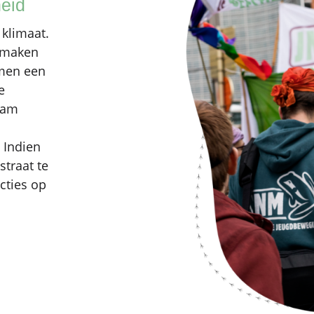
heid
 klimaat.
stmaken
rmen een
e
aam
 Indien
straat te
cties op