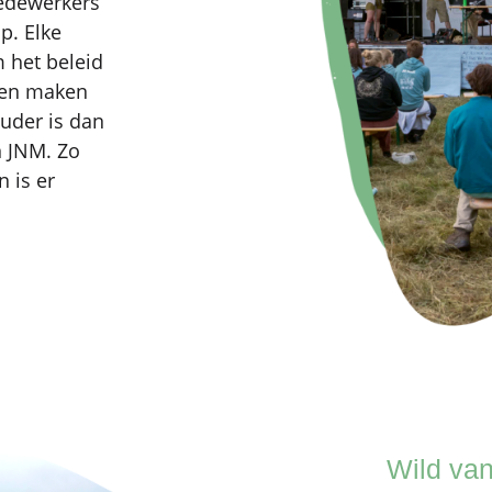
edewerkers
p. Elke
 het beleid
 en maken
uder is dan
n JNM. Zo
 is er
Wild van