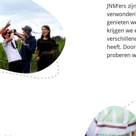
JNM’ers zij
verwonderi
genieten w
krijgen we 
verschille
heeft. Door
proberen we