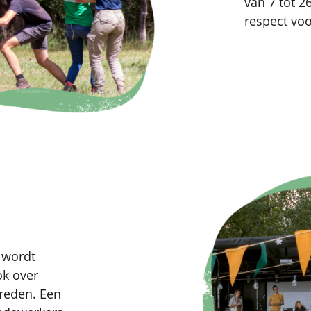
van 7 tot 2
respect voo
 wordt
ok over
treden. Een