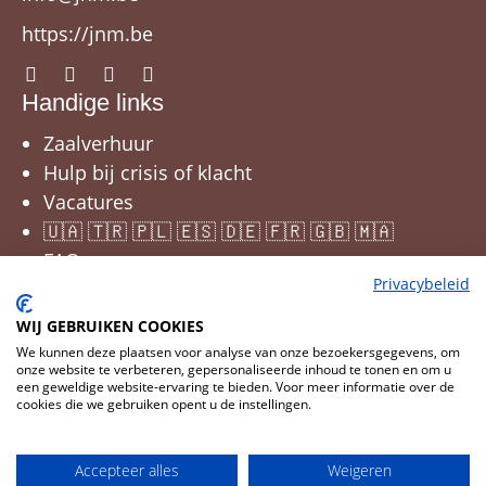
https://jnm.be
Handige links
Zaalverhuur
Hulp bij crisis of klacht
Vacatures
🇺🇦 🇹🇷 🇵🇱 🇪🇸 🇩🇪 🇫🇷 🇬🇧 🇲🇦
FAQ
Privacybeleid
WIJ GEBRUIKEN COOKIES
We kunnen deze plaatsen voor analyse van onze bezoekersgegevens, om
onze website te verbeteren, gepersonaliseerde inhoud te tonen en om u
een geweldige website-ervaring te bieden. Voor meer informatie over de
cookies die we gebruiken opent u de instellingen.
Cookies wijzigen
© 2026 JNM
Accepteer alles
Weigeren