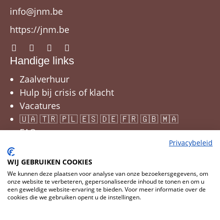
info@jnm.be
https://jnm.be
Handige links
Zaalverhuur
Hulp bij crisis of klacht
Vacatures
🇺🇦 🇹🇷 🇵🇱 🇪🇸 🇩🇪 🇫🇷 🇬🇧 🇲🇦
FAQ
Privacybeleid
WIJ GEBRUIKEN COOKIES
We kunnen deze plaatsen voor analyse van onze bezoekersgegevens, om
onze website te verbeteren, gepersonaliseerde inhoud te tonen en om u
een geweldige website-ervaring te bieden. Voor meer informatie over de
cookies die we gebruiken opent u de instellingen.
Cookies wijzigen
© 2026 JNM