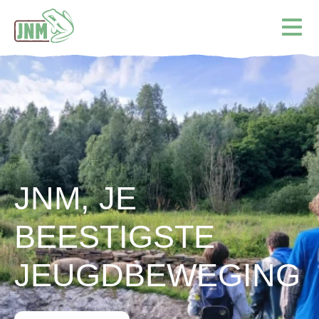
Terug naar de homepage
Ope
JNM, JE
BEESTIGSTE
JEUGDBEWEGING