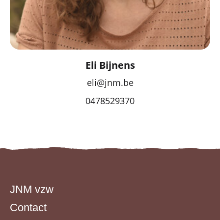
Eli Bijnens
eli@jnm.be
0478529370
JNM vzw
Contact