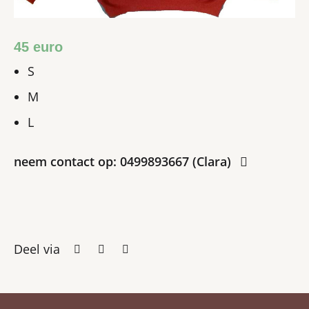
45 euro
S
M
L
neem contact op: 0499893667 (Clara)
Deel via