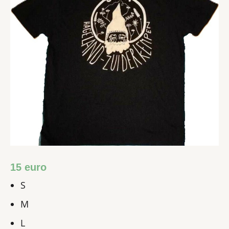
15 euro
S
M
L