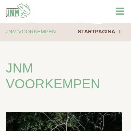
Terug naar de homepage
Ope
JNM VOORKEMPEN
STARTPAGINA
JNM
VOORKEMPEN