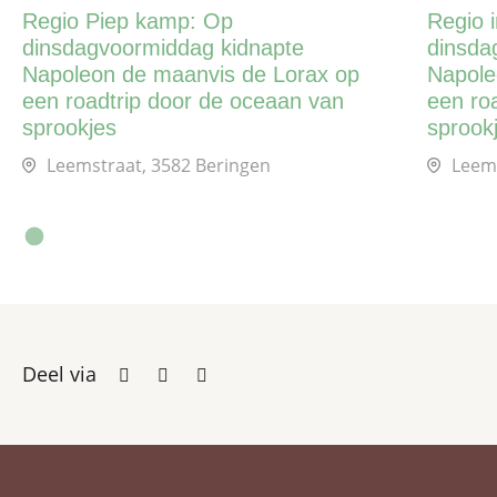
Regio Piep kamp: Op
Regio 
dinsdagvoormiddag kidnapte
dinsda
Napoleon de maanvis de Lorax op
Napole
een roadtrip door de oceaan van
een ro
sprookjes
sprook
Leemstraat, 3582 Beringen
Leems
Deel via