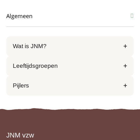
Algemeen
Algemeen
Wat is JNM?
Alles over activiteiten
Naar wie stuur ik mijn vraag
Leeftijdsgroepen
Overige
Pijlers
JNM vzw