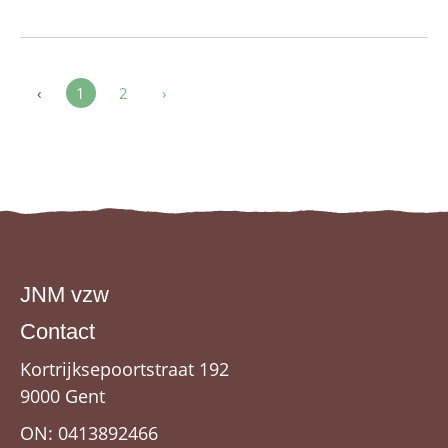
‹
1
2
›
JNM vzw
Contact
Kortrijksepoortstraat 192
9000 Gent
ON: 0413892466