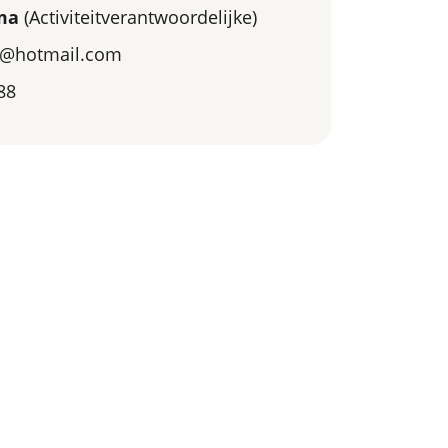
ma
(Activiteitverantwoordelijke)
a@hotmail.com
88