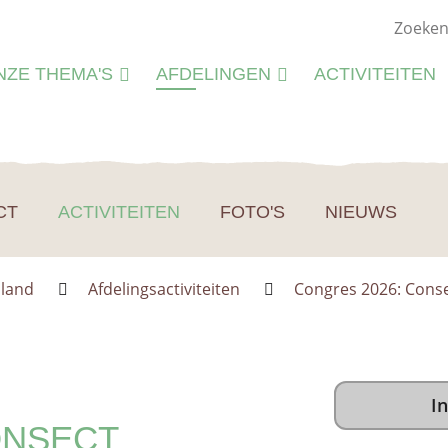
NZE THEMA'S
AFDELINGEN
ACTIVITEITEN
ATUURSTUDIE
KIEMWERKINGEN
ATUURBEHEER
N
LIEU
CT
ACTIVITEITEN
FOTO'S
NIEUWS
M
CTIVITEITEN
S
CTIVITEITENFICHES
nland
Afdelingsactiviteiten
Congres 2026: Cons
SPIRATIE
In
ONSECT