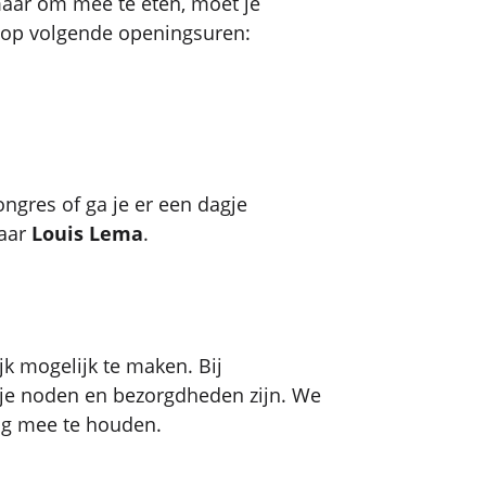
aar om mee te eten, moet je
, op volgende openingsuren:
congres of ga je er een dagje
naar
Louis Lema
.
k mogelijk te maken. Bij
 je noden en bezorgdheden zijn. We
ng mee te houden.