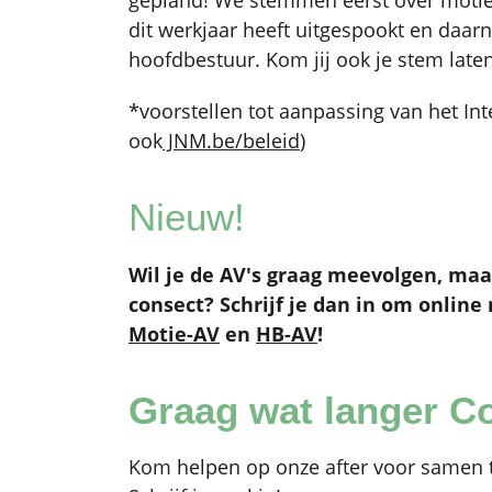
gepland! We stemmen eerst over motie
dit werkjaar heeft uitgespookt en daar
hoofdbestuur. Kom jij ook je stem late
*voorstellen tot aanpassing van het Int
ook
JNM.be/beleid
)
Nieuw!
Wil je de AV's graag meevolgen, maar 
consect? Schrijf je dan in om onlin
Motie-AV
en
HB-AV
!
Graag wat langer C
Kom helpen op onze after voor samen te