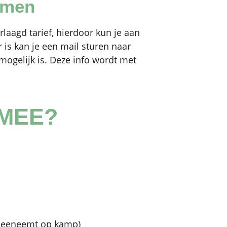
komen
aagd tarief, hierdoor kun je aan
r is kan je een mail sturen naar
mogelijk is. Deze info wordt met
 MEE?
je meeneemt op kamp)