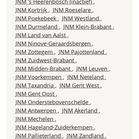
JNM ‘s Heerenbosch (inactief)
,
JNM Kortrijk
,
JNM Roeselare
,
JNM Poekebeek
,
JNM Westland
,
JNM Durmeland
,
JNM Klein-Brabant
,
JNM Land van Aalst
,
JNM Ninove-Geraardsbergen
,
JNM Zottegem
,
JNM Pajottenland
,
JNM Zuidwest-Brabant
,
JNM Midden-Brabant
,
JNM Leuven
,
JNM Voorkempen
,
JNM Neteland
,
JNM Taxandria
,
JNM Gent West
,
JNM Gent Oost
,
JNM Onderstebovenschelde
,
JNM Antwerpen
,
JNM Akerland
,
JNM Mechelen
,
JNM Hageland-Zuiderkempen
,
JNM Pallieterland
,
JNM Zandland
,