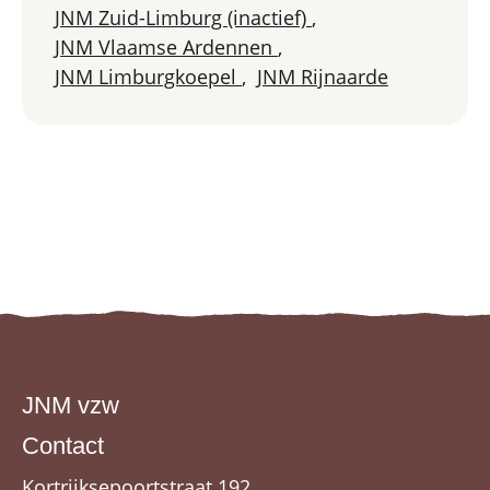
JNM Zuid-Limburg (inactief)
,
JNM Vlaamse Ardennen
,
JNM Limburgkoepel
,
JNM Rijnaarde
JNM vzw
Contact
Kortrijksepoortstraat 192