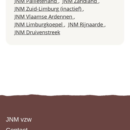
JNM Pallieterland
,
JNM Zandland
,
JNM Zuid-Limburg (inactief)
,
JNM Vlaamse Ardennen
,
JNM Limburgkoepel
,
JNM Rijnaarde
,
JNM Druivenstreek
JNM vzw