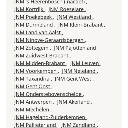
JNM ‘s Heerenbosch (inactief)
,
JNM Kortrijk
,
JNM Roeselare
,
JNM Poekebeek
,
JNM Westland
,
JNM Durmeland
,
JNM Klein-Brabant
,
JNM Land van Aalst
,
JNM Ninove-Geraardsbergen
,
JNM Zottegem
,
JNM Pajottenland
,
JNM Zuidwest-Brabant
,
JNM Midden-Brabant
,
JNM Leuven
,
JNM Voorkempen
,
JNM Neteland
,
JNM Taxandria
,
JNM Gent West
,
JNM Gent Oost
,
JNM Onderstebovenschelde
,
JNM Antwerpen
,
JNM Akerland
,
JNM Mechelen
,
JNM Hageland-Zuiderkempen
,
JNM Pallieterland
,
JNM Zandland
,