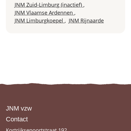
JNM Zuid-Limburg (inactief)
,
JNM Vlaamse Ardennen
,
JNM Limburgkoepel
,
JNM Rijnaarde
JNM vzw
Contact
Kortrijksepoortstraat 192