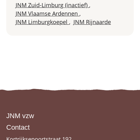
JNM Zuid-Limburg (inactief)
,
JNM Vlaamse Ardennen
,
JNM Limburgkoepel
,
JNM Rijnaarde
JNM vzw
Contact
Kortrijksepoortstraat 192