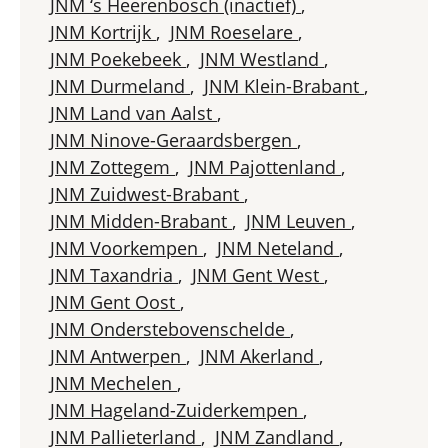
JNM ‘s Heerenbosch (inactief)
,
JNM Kortrijk
,
JNM Roeselare
,
JNM Poekebeek
,
JNM Westland
,
JNM Durmeland
,
JNM Klein-Brabant
,
JNM Land van Aalst
,
JNM Ninove-Geraardsbergen
,
JNM Zottegem
,
JNM Pajottenland
,
JNM Zuidwest-Brabant
,
JNM Midden-Brabant
,
JNM Leuven
,
JNM Voorkempen
,
JNM Neteland
,
JNM Taxandria
,
JNM Gent West
,
JNM Gent Oost
,
JNM Onderstebovenschelde
,
JNM Antwerpen
,
JNM Akerland
,
JNM Mechelen
,
JNM Hageland-Zuiderkempen
,
JNM Pallieterland
,
JNM Zandland
,