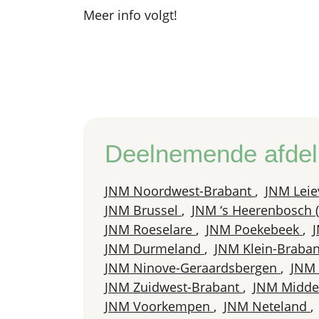
Meer info volgt!
Deelnemende afdel
JNM Noordwest-Brabant
,
JNM Leie
JNM Brussel
,
JNM ‘s Heerenbosch (
JNM Roeselare
,
JNM Poekebeek
,
JNM Durmeland
,
JNM Klein-Braba
JNM Ninove-Geraardsbergen
,
JNM
JNM Zuidwest-Brabant
,
JNM Midde
JNM Voorkempen
,
JNM Neteland
,