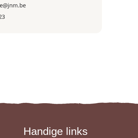
te@jnm.be
23
Handige links