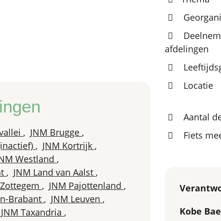
Georgani
Deelnem
afdelingen
Leeftijd
Locatie
ingen
Aantal d
vallei
,
JNM Brugge
,
Fiets m
inactief)
,
JNM Kortrijk
,
JNM Westland
,
nt
,
JNM Land van Aalst
,
 Zottegem
,
JNM Pajottenland
,
Verantwo
n-Brabant
,
JNM Leuven
,
Kobe Bae
JNM Taxandria
,