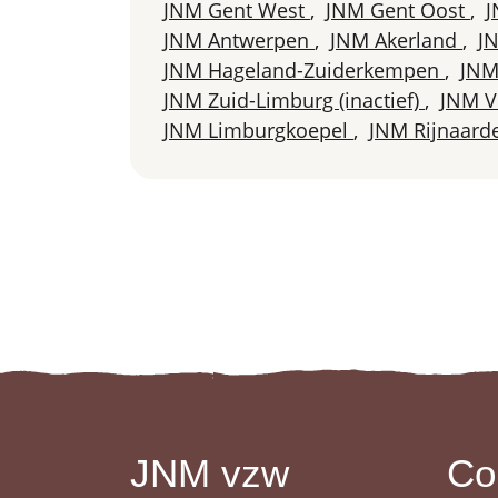
JNM Gent West
,
JNM Gent Oost
,
J
JNM Antwerpen
,
JNM Akerland
,
J
JNM Hageland-Zuiderkempen
,
JNM
JNM Zuid-Limburg (inactief)
,
JNM V
JNM Limburgkoepel
,
JNM Rijnaard
JNM vzw
Co