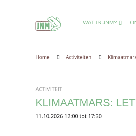
Terug naar de homepage
WAT IS JNM?
O
DAT IS JNM!
N
MISSIE & VISIE
N
Home
Activiteiten
Klimaatmars:
LEEFTIJDSGROEPE
MI
IEDEREEN WELKO
A
JNM=VRIJWILLIGER
A
ACTIVITEIT
ORGANISATIE
IN
KLIMAATMARS: LET
JNM'ER WORDEN
JNM STEUNEN
11.10.2026 12:00 tot 17:30
GESCHIEDENIS