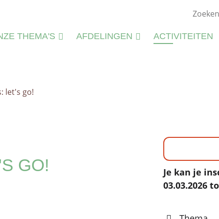
NZE THEMA'S
AFDELINGEN
ACTIVITEITEN
ATUURSTUDIE
KIEMWERKINGEN
ATUURBEHEER
 let's go!
N
LIEU
M
CTIVITEITEN
S
CTIVITEITENFICHES
SPIRATIE
'S GO!
Je kan je ins
03.03.2026 to
Thema