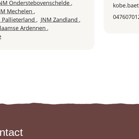
NM Onderstebovenschelde
,
kobe.bae
NM Mechelen
,
04760701
 Pallieterland
,
JNM Zandland
,
laamse Ardennen
,
e
ntact