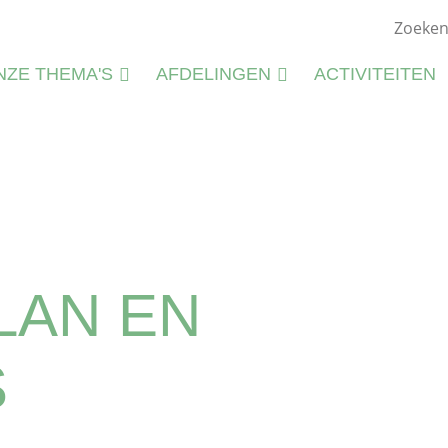
NZE THEMA'S
AFDELINGEN
ACTIVITEITEN
ATUURSTUDIE
KIEMWERKINGEN
ATUURBEHEER
N
LIEU
M
CTIVITEITEN
S
CTIVITEITENFICHES
LAN EN
SPIRATIE
S