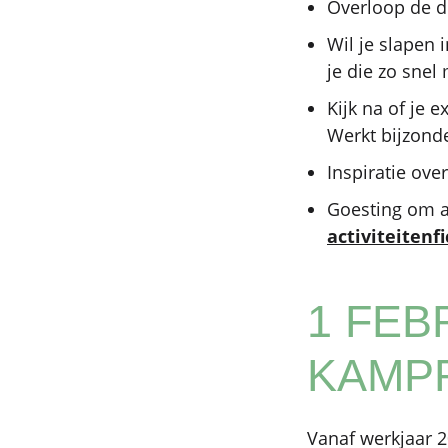
Overloop de d
Wil je slapen
je die zo snel
Kijk na of je 
Werkt bijzond
Inspiratie ove
Goesting om al
activiteitenf
1 FEB
KAMP
Vanaf werkjaar 2