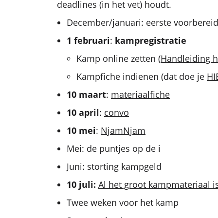
deadlines (in het vet) houdt.
December/januari: eerste voorberei
1 februari
:
kampregistratie
Kamp online zetten (
Handleiding 
Kampfiche indienen (dat doe je
HI
10 maart
:
materiaalfiche
10 april
:
convo
10 mei
:
NjamNjam
Mei: de puntjes op de i
Juni: storting kampgeld
10 juli:
Al het groot kampmateriaal i
Twee weken voor het kamp