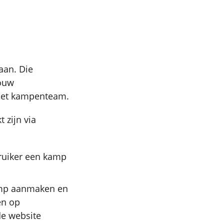
aan. Die
jouw
het kampenteam.
 zijn via
ruiker een kamp
kamp aanmaken en
en op
de website