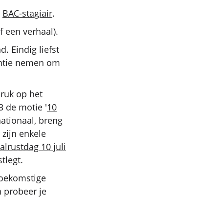
n
BAC-stagiair
.
of een verhaal).
. Eindig liefst
antie nemen om
druk op het
 de motie '
10
nationaal, breng
r zijn enkele
alrustdag 10 juli
tlegt.
toekomstige
 probeer je