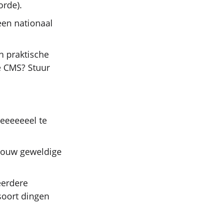
orde).
een nationaal
en praktische
e CMS? Stuur
eeeeeeel te
 jouw geweldige
eerdere
soort dingen