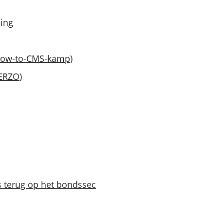
ding
how-to-CMS-kamp
)
ERZO
)
s terug op het bondssec