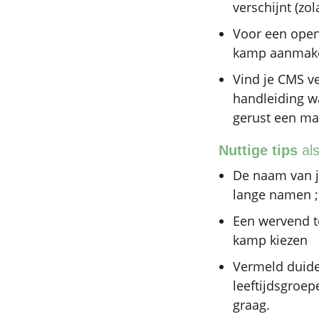
verschijnt (zo
Voor een open
kamp aanmaken
Vind je CMS ve
handleiding w
gerust een ma
Nuttige tips
als
De naam van j
lange namen ;
Een wervend t
kamp kiezen
Vermeld duide
leeftijdsgroep
graag.