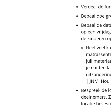
Verdeel de fun
Bepaal doelgro
Bepaal de datu
op een vrijda
de kinderen o
Heel veel k
matrassente
juli materia
je dat ten la
uitzonderin
| JNM
. Hou 
Bespreek de l
deelnemers.
Z
locatie bevest