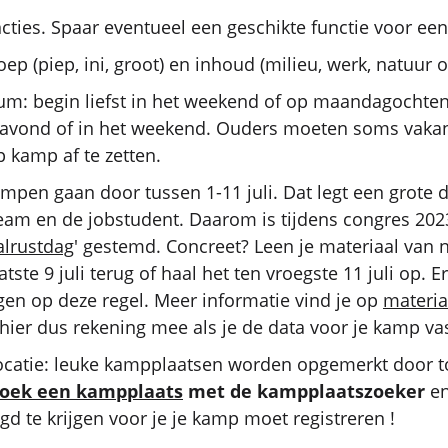
cties. Spaar eventueel een geschikte functie voor ee
ep (piep, ini, groot) en inhoud (milieu, werk, natuur 
m: begin liefst in het weekend of op maandagochtend
gavond of in het weekend. Ouders moeten soms vak
p kamp af te zetten.
ampen gaan door tussen 1-11 juli. Dat legt een grote 
am en de jobstudent. Daarom is tijdens congres 2023
alrustdag
' gestemd. Concreet? Leen je materiaal van 
atste 9 juli terug of haal het ten vroegste 11 juli op. E
gen op deze regel. Meer informatie vind je op
materia
hier dus rekening mee als je de data voor je kamp vas
ocatie: leuke kampplaatsen worden opgemerkt door 
oek een kampplaats
met de kampplaatszoeker
en
igd te krijgen voor je je kamp moet registreren !