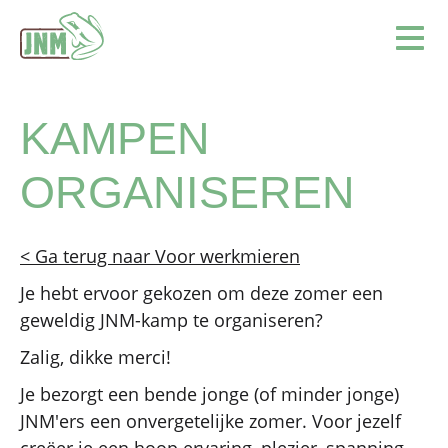
Terug naar de homepage
Ope
KAMPEN
ORGANISEREN
< Ga terug naar Voor werkmieren
Je hebt ervoor gekozen om deze zomer een
geweldig JNM-kamp te organiseren?
Zalig, dikke merci!
Je bezorgt een bende jonge (of minder jonge)
JNM'ers een onvergetelijke zomer. Voor jezelf
creëer je een hoop ervaring, plezier, spanning