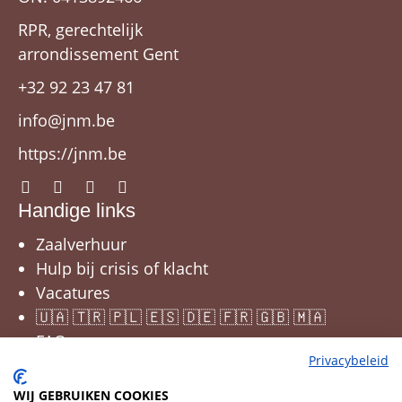
RPR, gerechtelijk
arrondissement Gent
+32 92 23 47 81
info@jnm.be
https://jnm.be
Handige links
Zaalverhuur
Hulp bij crisis of klacht
Vacatures
🇺🇦 🇹🇷 🇵🇱 🇪🇸 🇩🇪 🇫🇷 🇬🇧 🇲🇦
FAQ
Privacybeleid
WIJ GEBRUIKEN COOKIES