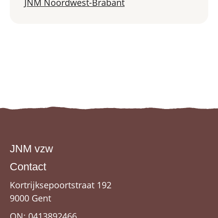
JNM Noordwest-Brabant
JNM vzw
Contact
Kortrijksepoortstraat 192
9000 Gent
ON: 0413892466