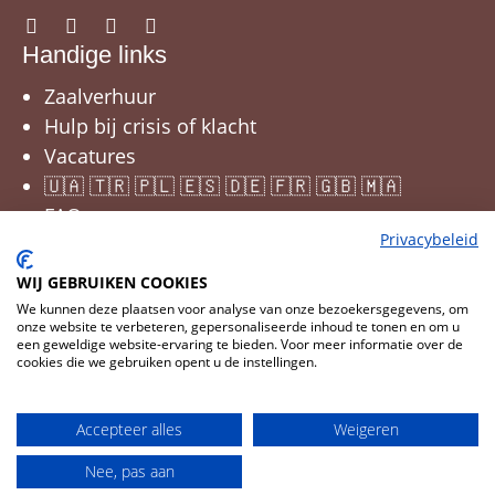
Handige links
Zaalverhuur
Hulp bij crisis of klacht
Vacatures
🇺🇦 🇹🇷 🇵🇱 🇪🇸 🇩🇪 🇫🇷 🇬🇧 🇲🇦
FAQ
Privacybeleid
WIJ GEBRUIKEN COOKIES
We kunnen deze plaatsen voor analyse van onze bezoekersgegevens, om
onze website te verbeteren, gepersonaliseerde inhoud te tonen en om u
een geweldige website-ervaring te bieden. Voor meer informatie over de
cookies die we gebruiken opent u de instellingen.
Cookies wijzigen
© 2026 JNM
Accepteer alles
Weigeren
CMS
Cookies
Privacy
Disclaimer
Nee, pas aan