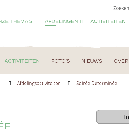
NZE THEMA'S
AFDELINGEN
ACTIVITEITEN
ATUURSTUDIE
KIEMWERKINGEN
ATUURBEHEER
N
LIEU
ACTIVITEITEN
FOTO'S
NIEUWS
OVER
M
CTIVITEITEN
S
CTIVITEITENFICHES
ei
Afdelingsactiviteiten
Soirée Déterminée
SPIRATIE
In
ÉE