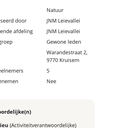
Natuur
seerd door
JNM Leievallei
nde afdeling
JNM Leievallei
sgroep
Gewone leden
Warandestraat 2,
9770 Kruisem
eelnemers
5
eenemen
Nee
ordelijke(n)
ieu
(Activiteitverantwoordelijke)