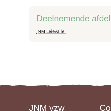
Deelnemende afdel
JNM Leievallei
JNM vzw
Co