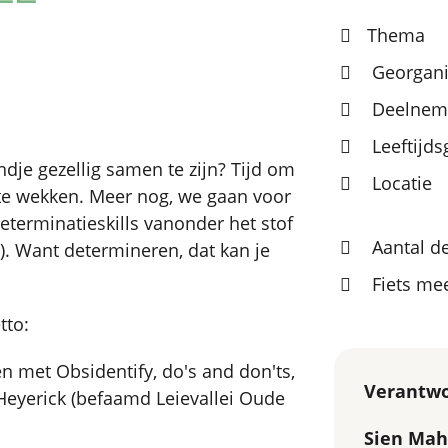
Thema
Georgani
Deelneme
Leeftijd
dje gezellig samen te zijn? Tijd om
Locatie
 te wekken. Meer nog, we gaan voor
eterminatieskills vanonder het stof
Aantal d
n). Want determineren, dat kan je
Fiets m
tto:
n met Obsidentify, do's and don'ts,
Verantwo
Heyerick (befaamd Leievallei Oude
Sien Mah