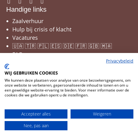
Handige links
Zaalverhuur
Hulp bij crisis of klacht
Vacatures
🇺🇦 🇹🇷 🇵🇱 🇪🇸 🇩🇪 🇫🇷 🇬🇧 🇲🇦
FAQ
Privacybeleid
WIJ GEBRUIKEN COOKIES
We kunnen deze plaatsen voor analyse van onze bezoekersgegevens, om
onze website te verbeteren, gepersonaliseerde inhoud te tonen en om u
een geweldige website-ervaring te bieden. Voor meer informatie over de
cookies die we gebruiken opent u de instellingen.
Cookies wijzigen
© 2026 JNM
Accepteer alles
Weigeren
CMS
Cookies
Privacy
Disclaimer
Nee, pas aan
Webdesign by Who Owns The Zebra