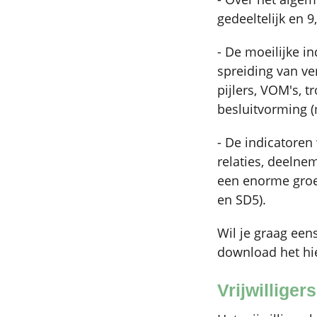
gedeeltelijk en 9
- De moeilijke i
spreiding van ve
pijlers, VOM's, 
besluitvorming (m
- De indicatoren
relaties, deelne
een enorme groe
en SD5).
Wil je graag een
download het hi
Vrijwilliger