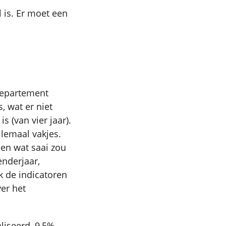
 is. Er moet een
Departement
, wat er niet
s (van vier jaar).
llemaal vakjes.
 en wat saai zou
enderjaar,
k de indicatoren
er het
liseerd, 9,5%