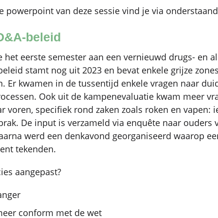
e powerpoint van deze sessie vind je via onderstaan
D&A-beleid
 het eerste semester aan een vernieuwd drugs- en al
beleid stamt nog uit 2023 en bevat enkele grijze zone
. Er kwamen in de tussentijd enkele vragen naar duid
rocessen. Ook uit de kampenevaluatie kwam meer vr
r voren, specifiek rond zaken zoals roken en vapen: ie
tbrak. De input is verzameld via enquête naar ouders 
aarna werd een denkavond georganiseerd waarop een
ent tekenden.
cies aangepast?
langer
 meer conform met de wet