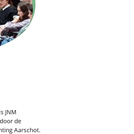
ls JNM
 door de
hting Aarschot.