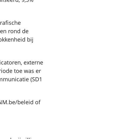
rafische
ren rond de
okkenheid bij
icatoren, externe
riode toe was er
ommunicatie (SD1
JNM.be/beleid of