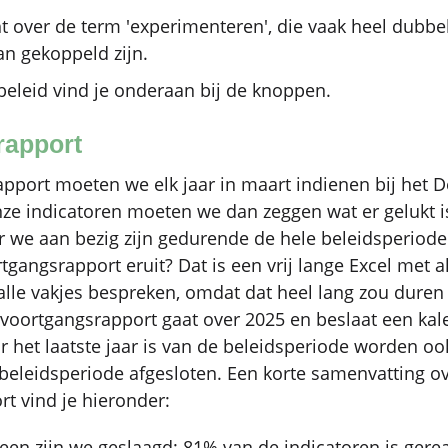
t over de term 'experimenteren', die vaak heel dubbel
an gekoppeld zijn.
eleid vind je onderaan bij de knoppen.
rapport
pport moeten we elk jaar in maart indienen bij het 
nze indicatoren moeten we dan zeggen wat er gelukt is
r we aan bezig zijn gedurende de hele beleidsperiode i
tgangsrapport eruit? Dat is een vrij lange Excel met a
lle vakjes bespreken, omdat dat heel lang zou duren
e voortgangsrapport gaat over 2025 en beslaat een kal
ar het laatste jaar is van de beleidsperiode worden oo
beleidsperiode afgesloten. Een korte samenvatting ov
t vind je hieronder:
een zijn we geslaagd: 81% van de indicatoren is gerea