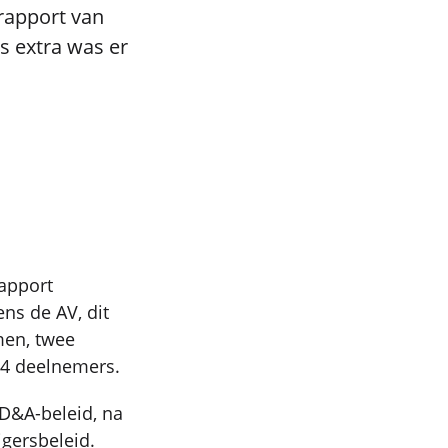
rapport van
ls extra was er
rapport
ns de AV, dit
men, twee
54 deelnemers.
D&A-beleid, na
igersbeleid.