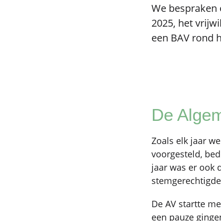
We bespraken o
2025, het vrijw
een BAV rond h
De Algem
Zoals elk jaar w
voorgesteld, bed
jaar was er ook
stemgerechtigde
De AV startte me
een pauze gingen