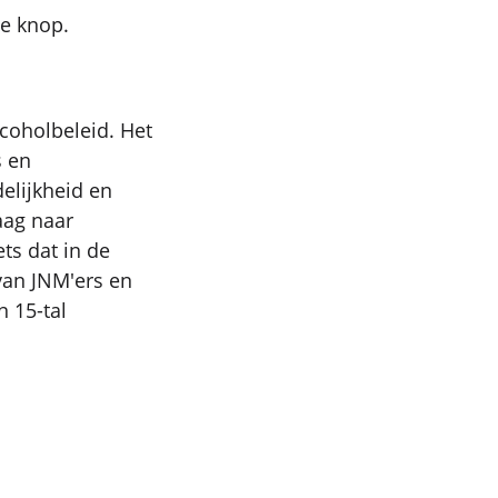
de knop.
coholbeleid. Het
s en
elijkheid en
aag naar
ts dat in de
van JNM'ers en
 15-tal