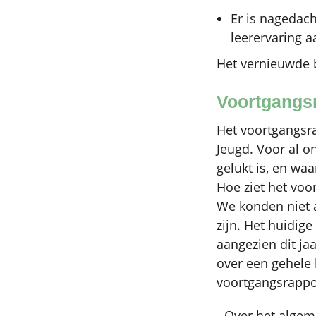
Er is nagedach
leerervaring a
Het vernieuwde b
Voortgangs
Het voortgangsra
Jeugd. Voor al o
gelukt is, en waa
Hoe ziet het voor
We konden niet a
zijn. Het huidig
aangezien dit ja
over een gehele 
voortgangsrappor
- Over het algem