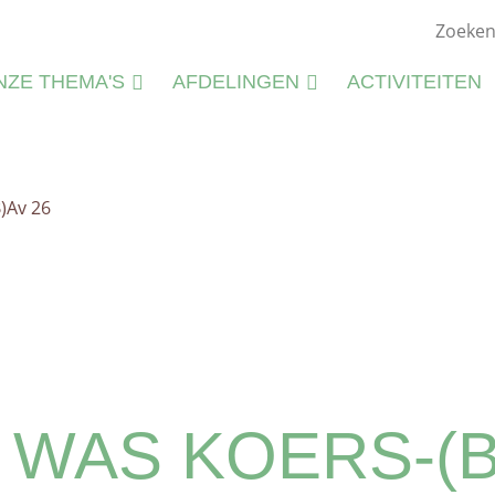
NZE THEMA'S
AFDELINGEN
ACTIVITEITEN
ATUURSTUDIE
KIEMWERKINGEN
ATUURBEHEER
B)Av 26
N
LIEU
M
CTIVITEITEN
S
CTIVITEITENFICHES
SPIRATIE
T WAS KOERS-(B