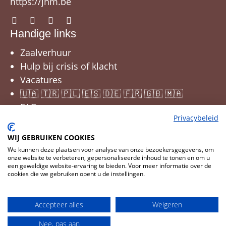
https://jnm.be
Handige links
Zaalverhuur
Hulp bij crisis of klacht
Vacatures
🇺🇦 🇹🇷 🇵🇱 🇪🇸 🇩🇪 🇫🇷 🇬🇧 🇲🇦
FAQ
Privacybeleid
WIJ GEBRUIKEN COOKIES
We kunnen deze plaatsen voor analyse van onze bezoekersgegevens, om
onze website te verbeteren, gepersonaliseerde inhoud te tonen en om u
een geweldige website-ervaring te bieden. Voor meer informatie over de
cookies die we gebruiken opent u de instellingen.
Cookies wijzigen
© 2026 JNM
Accepteer alles
Weigeren
CMS
Cookies
Privacy
Disclaimer
Nee, pas aan