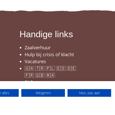
Handige links
Zaalverhuur
Hulp bij crisis of klacht
Vacatures
🇺🇦 🇹🇷 🇵🇱 🇪🇸 🇩🇪
🇫🇷 🇬🇧 🇲🇦
FAQ
 alles
Weigeren
Nee, pas aan
Disclaimer
Webdesign by Who Owns The Zebra