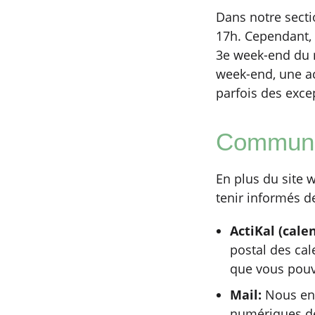
Dans notre secti
17h. Cependant, i
3e week-end du m
week-end, une ac
parfois des exce
Communi
En plus du site
tenir informés de
ActiKal (calen
postal des cal
que vous pouve
Mail:
Nous env
numériques de