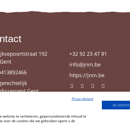
ntact
ijksepoortstraat 192
+32 92 23 47 81
 Gent
info@jnm.be
0413892466
https://jnm.be
gerechtelijk
ndissement Gent
Privacybeleid
Accepteer
 website te verbeteren, gepersonaliseerde inhoud te
e over de cookies die we gebruiken opent u de
JNM
Cookies wijzigen
CMS
Cookies
Privacy