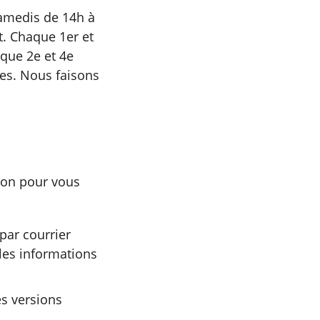
samedis de 14h à
t. Chaque 1er et
aque 2e et 4e
res. Nous faisons
ion pour vous
ar courrier
 les informations
s versions