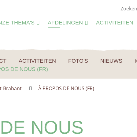
NZE THEMA'S
AFDELINGEN
ACTIVITEITEN
ATUURSTUDIE
KIEMWERKINGEN
ATUURBEHEER
CT
ACTIVITEITEN
FOTO'S
NIEUWS
N
LIEU
OS DE NOUS (FR)
M
CTIVITEITEN
S
CTIVITEITENFICHES
t-Brabant
À PROPOS DE NOUS (FR)
SPIRATIE
 DE NOUS