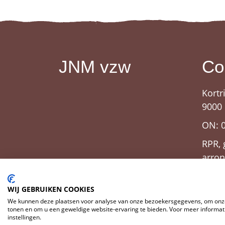
JNM vzw
Co
Kortr
9000
ON: 
RPR, 
arro
WIJ GEBRUIKEN COOKIES
We kunnen deze plaatsen voor analyse van onze bezoekersgegevens, om onze
tonen en om u een geweldige website-ervaring te bieden. Voor meer informati
instellingen.
© 2026 