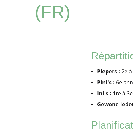
(FR)
Répartit
Piepers :
2e à
Pini's :
6e anné
Ini's :
1re à 3e
Gewone leden
Planifica