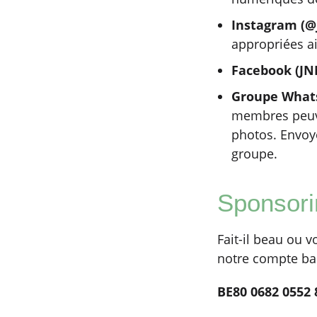
Instagram (@
appropriées ai
Facebook (JN
Groupe What
membres peuve
photos. Envoye
groupe.
Sponsori
Fait-il beau ou 
notre compte ban
BE80 0682 0552 