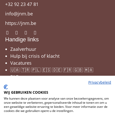
+32 92 23 47 81
info@jnm.be
https://jnm.be
Handige links
Zaalverhuur
Hulp bij crisis of klacht
Vacatures
🇺🇦 🇹🇷 🇵🇱 🇪🇸 🇩🇪 🇫🇷 🇬🇧 🇲🇦
FAQ
Privacybeleid
WIJ GEBRUIKEN COOKIES
We kunnen deze plaatsen voor analyse van onze bezoekersgegevens, om
onze website te verbeteren, gepersonaliseerde inhoud te tonen en om u
een geweldige website-ervaring te bieden. Voor meer informatie over de
cookies die we gebruiken opent u de instellingen.