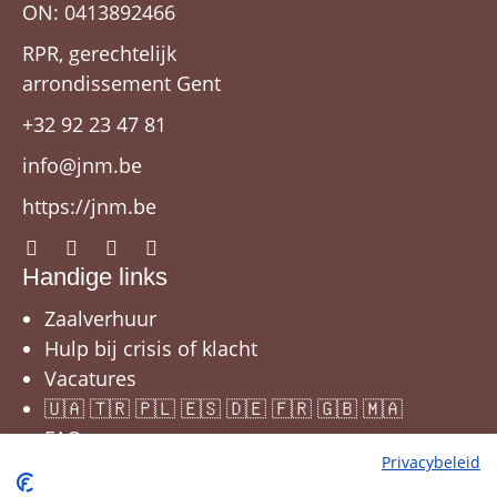
ON: 0413892466
RPR, gerechtelijk
arrondissement Gent
+32 92 23 47 81
info@jnm.be
https://jnm.be
Handige links
Zaalverhuur
Hulp bij crisis of klacht
Vacatures
🇺🇦 🇹🇷 🇵🇱 🇪🇸 🇩🇪 🇫🇷 🇬🇧 🇲🇦
FAQ
Privacybeleid