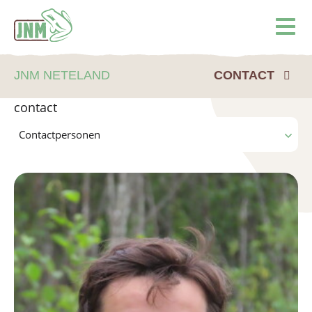
Terug naar de homepage
Ope
JNM NETELAND
CONTACT
contact