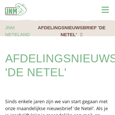
Terug naar de homepage
Ope
JNM
AFDELINGSNIEUWSBRIEF 'DE
NETELAND
NETEL'
AFDELINGSNIEUWS
'DE NETEL'
Sinds enkele jaren zijn we van start gegaan met
onze maandelijkse nieuwsbrief 'de Netel'. Als je