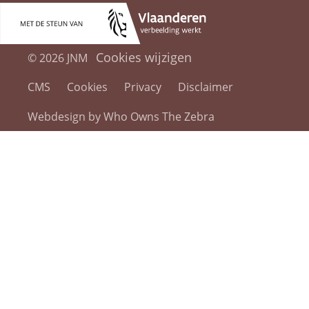
Cookies wijzigen
© 2026 JNM
CMS
Cookies
Privacy
Disclaimer
Webdesign by Who Owns The Zebra