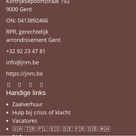
Kortrijksepoortstraat 192
9000 Gent
ON: 0413892466
RPR, gerechtelijk
arrondissement Gent
+32 92 23 47 81
info@jnm.be
https://jnm.be
Handige links
Zaalverhuur
Hulp bij crisis of klacht
Vacatures
🇺🇦 🇹🇷 🇵🇱 🇪🇸 🇩🇪 🇫🇷 🇬🇧 🇲🇦