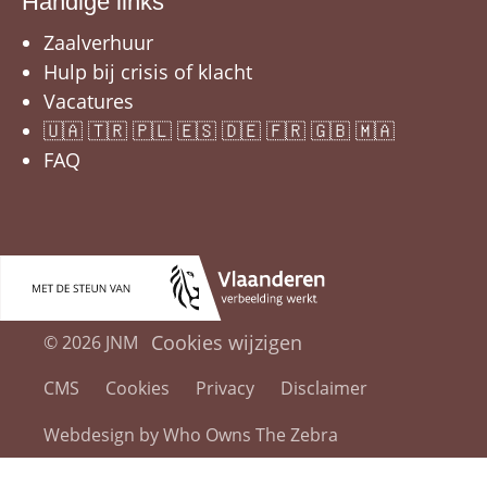
Handige links
Zaalverhuur
Hulp bij crisis of klacht
Vacatures
🇺🇦 🇹🇷 🇵🇱 🇪🇸 🇩🇪 🇫🇷 🇬🇧 🇲🇦
FAQ
Cookies wijzigen
© 2026 JNM
CMS
Cookies
Privacy
Disclaimer
Webdesign by Who Owns The Zebra