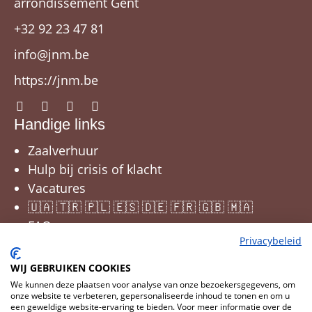
arrondissement Gent
+32 92 23 47 81
info@jnm.be
https://jnm.be
Handige links
Zaalverhuur
Hulp bij crisis of klacht
Vacatures
🇺🇦 🇹🇷 🇵🇱 🇪🇸 🇩🇪 🇫🇷 🇬🇧 🇲🇦
FAQ
Privacybeleid
WIJ GEBRUIKEN COOKIES
We kunnen deze plaatsen voor analyse van onze bezoekersgegevens, om
onze website te verbeteren, gepersonaliseerde inhoud te tonen en om u
een geweldige website-ervaring te bieden. Voor meer informatie over de