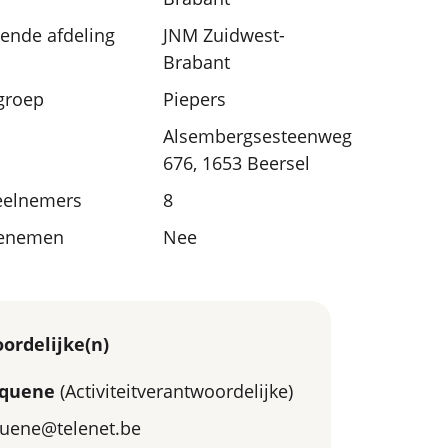
nde afdeling
JNM Zuidwest-
Brabant
sgroep
Piepers
Alsembergsesteenweg
676, 1653 Beersel
eelnemers
8
eenemen
Nee
ordelijke(n)
uquene
(Activiteitverantwoordelijke)
quene@telenet.be