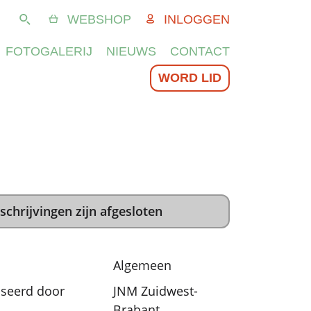
WEBSHOP
INLOGGEN
Zoeken
FOTOGALERIJ
NIEUWS
CONTACT
WORD LID
schrijvingen zijn afgesloten
Algemeen
seerd door
JNM Zuidwest-
Brabant