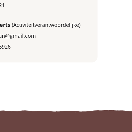
21
erts
(Activiteitverantwoordelijke)
lian@gmail.com
6926