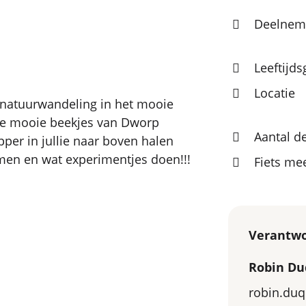
Deelneme
Leeftijd
Locatie
 natuurwandeling in het mooie
e mooie beekjes van Dworp
Aantal d
per in jullie naar boven halen
men en wat experimentjes doen!!!
Fiets m
Verantwo
Robin D
robin.du