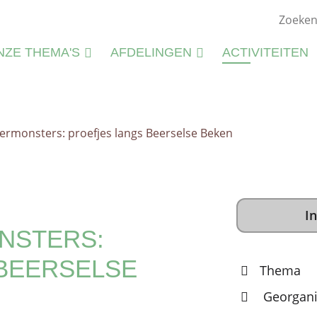
NZE THEMA'S
AFDELINGEN
ACTIVITEITEN
ATUURSTUDIE
KIEMWERKINGEN
ATUURBEHEER
rmonsters: proefjes langs Beerselse Beken
N
LIEU
M
CTIVITEITEN
S
CTIVITEITENFICHES
In
SPIRATIE
NSTERS:
BEERSELSE
Thema
Georgani