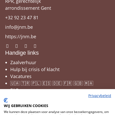
RPR, gerechtelijk
arrondissement Gent
+32 92 23 47 81
info@jnm.be
https://jnm.be
Handige links
Zaalverhuur
Hulp bij crisis of klacht
Vacatures
🇺🇦 🇹🇷 🇵🇱 🇪🇸 🇩🇪 🇫🇷 🇬🇧 🇲🇦
FAQ
Privacybeleid
WIJ GEBRUIKEN COOKIES
We kunnen deze plaatsen voor analyse van onze bezoekersgegevens, om