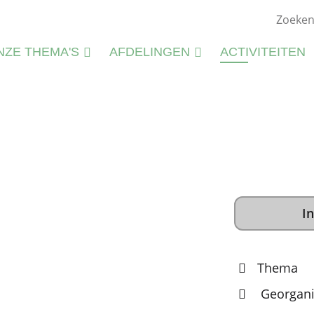
NZE THEMA'S
AFDELINGEN
ACTIVITEITEN
ATUURSTUDIE
KIEMWERKINGEN
ATUURBEHEER
N
LIEU
M
CTIVITEITEN
S
CTIVITEITENFICHES
In
SPIRATIE
Thema
Georgani