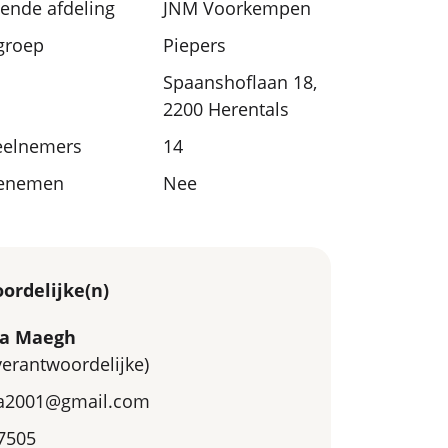
nde afdeling
JNM Voorkempen
sgroep
Piepers
Spaanshoflaan 18,
2200 Herentals
eelnemers
14
eenemen
Nee
ordelijke(n)
ia Maegh
tverantwoordelijke)
a2001@gmail.com
7505