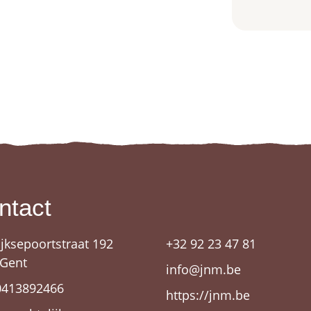
ntact
ijksepoortstraat 192
+32 92 23 47 81
 Gent
info@jnm.be
0413892466
https://jnm.be