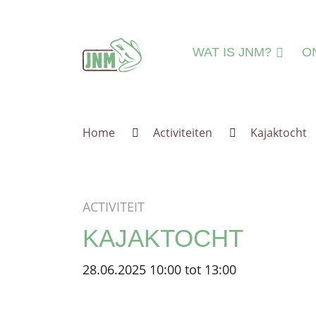
Terug naar de homepage
WAT IS JNM?
O
DAT IS JNM!
N
MISSIE & VISIE
N
Home
Activiteiten
Kajaktocht
LEEFTIJDSGROEPE
MI
IEDEREEN WELKO
A
JNM=VRIJWILLIGER
A
ACTIVITEIT
ORGANISATIE
IN
KAJAKTOCHT
JNM'ER WORDEN
JNM STEUNEN
28.06.2025 10:00 tot 13:00
GESCHIEDENIS