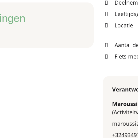
Deelneme
Leeftijd
ingen
Locatie
Aantal d
Fiets m
Verantwo
Marouss
(Activitei
maroussi
+3249349