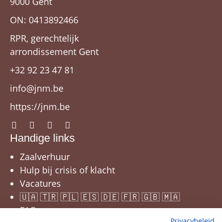
9000 Gent
ON: 0413892466
RPR, gerechtelijk
arrondissement Gent
+32 92 23 47 81
info@jnm.be
https://jnm.be
Handige links
Zaalverhuur
Hulp bij crisis of klacht
Vacatures
🇺🇦 🇹🇷 🇵🇱 🇪🇸 🇩🇪 🇫🇷 🇬🇧 🇲🇦
FAQ
Privacybeleid