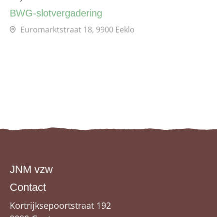
BWG-slotvergadering
Euromarktstraat 18, 9900 Eeklo
JNM vzw
Contact
Kortrijksepoortstraat 192