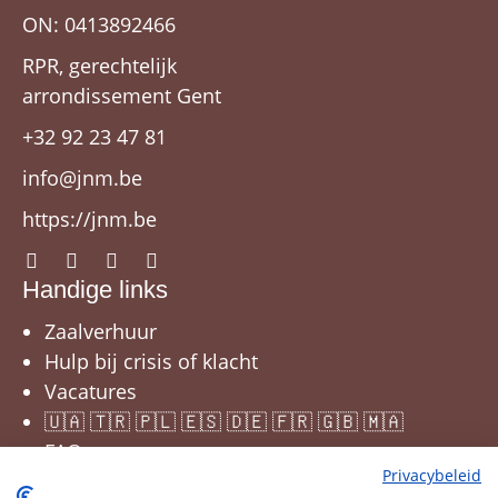
ON: 0413892466
RPR, gerechtelijk
arrondissement Gent
+32 92 23 47 81
info@jnm.be
https://jnm.be
Handige links
Zaalverhuur
Hulp bij crisis of klacht
Vacatures
🇺🇦 🇹🇷 🇵🇱 🇪🇸 🇩🇪 🇫🇷 🇬🇧 🇲🇦
FAQ
Privacybeleid