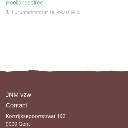
Hooilandsoirée
Euromarktstraat 18, 9900 Eeklo
JNM vzw
Contact
Kortrijksepoortstraat 192
9000 Gent