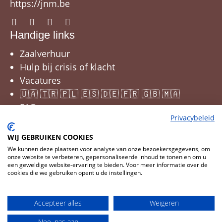
https://jnm.be
Handige links
Zaalverhuur
Hulp bij crisis of klacht
Vacatures
🇺🇦 🇹🇷 🇵🇱 🇪🇸 🇩🇪 🇫🇷 🇬🇧 🇲🇦
FAQ
Privacybeleid
WIJ GEBRUIKEN COOKIES
We kunnen deze plaatsen voor analyse van onze bezoekersgegevens, om
onze website te verbeteren, gepersonaliseerde inhoud te tonen en om u
een geweldige website-ervaring te bieden. Voor meer informatie over de
cookies die we gebruiken opent u de instellingen.
Cookies wijzigen
© 2026 JNM
Accepteer alles
Weigeren
CMS
Cookies
Privacy
Disclaimer
Nee, pas aan