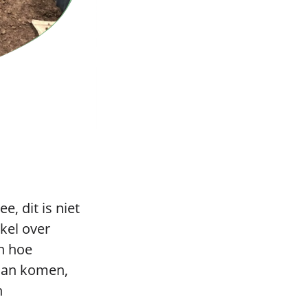
e, dit is niet
kel over
en hoe
daan komen,
n