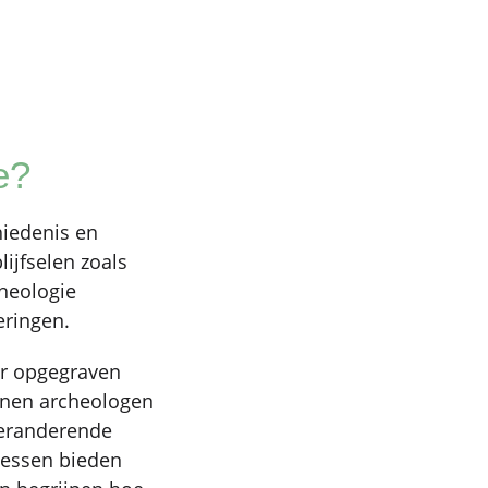
ie?
hiedenis en
ijfselen zoals
heologie
eringen.
oor opgegraven
unnen archeologen
veranderende
lessen bieden