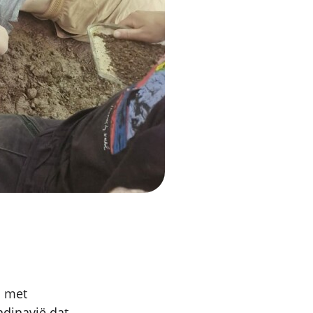
n met
ndinavië dat