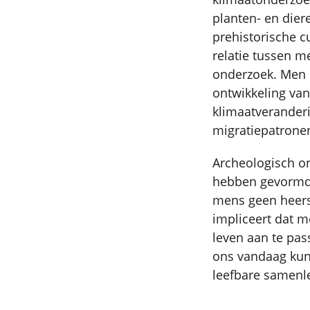
planten- en die
prehistorische c
relatie tussen m
onderzoek. Men b
ontwikkeling va
klimaatveranderi
migratiepatrone
Archeologisch on
hebben gevormd, 
mens geen heersc
impliceert dat 
leven aan te pas
ons vandaag kun
leefbare samenle