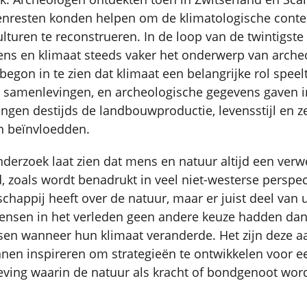
renresten konden helpen om de klimatologische conte
ulturen te reconstrueren. In de loop van de twintigst
ens en klimaat steeds vaker het onderwerp van arche
egon in te zien dat klimaat een belangrijke rol speelt
n samenlevingen, en archeologische gegevens gaven i
ngen destijds de landbouwproductie, levensstijl en ze
n beïnvloedden.
derzoek laat zien dat mens en natuur altijd een ver
zoals wordt benadrukt in veel niet-westerse perspec
happij heeft over de natuur, maar er juist deel van u
mensen in het verleden geen andere keuze hadden da
sen wanneer hun klimaat veranderde. Het zijn deze 
nen inspireren om strategieën te ontwikkelen voor 
ving waarin de natuur als kracht of bondgenoot wor