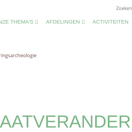
NZE THEMA'S
AFDELINGEN
ACTIVITEITEN
ATUURSTUDIE
KIEMWERKINGEN
ATUURBEHEER
ringsarcheologie
N
LIEU
M
CTIVITEITEN
S
CTIVITEITENFICHES
SPIRATIE
MAATVERANDER