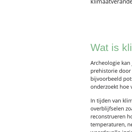
klimaatverande
Wat is k
Archeologie kan 
prehistorie door
bijvoorbeeld pot
onderzoekt hoe 
In tijden van kl
overblijfselen z
reconstrueren h
temperaturen, n