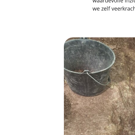
waardevolle inzi
we zelf veerkra