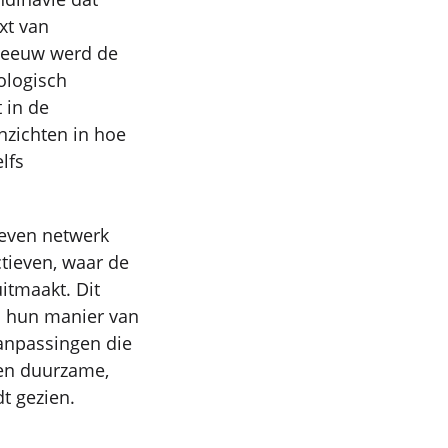
xt van
e eeuw werd de
ologisch
 in de
nzichten in hoe
lfs
weven netwerk
tieven, waar de
itmaakt. Dit
n hun manier van
aanpassingen die
een duurzame,
dt gezien.