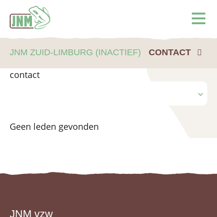
Terug naar de homepage
Ope
JNM ZUID-LIMBURG (INACTIEF)
CONTACT
contact
Geen leden gevonden
JNM vzw