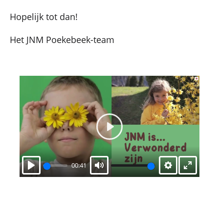
Hopelijk tot dan!
Het JNM Poekebeek-team
Play
00:41
Play
Mute
Settings
Enter
fullscr