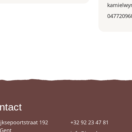
kamielwy
04772096
ntact
ijksepoortstraat 192
+32 92 23 47 81
 Gent