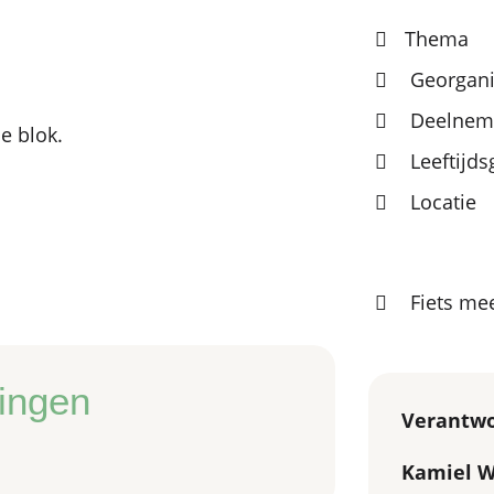
Thema
Georgani
Deelneme
e blok.
Leeftijd
Locatie
Fiets m
ingen
Verantwo
Kamiel 