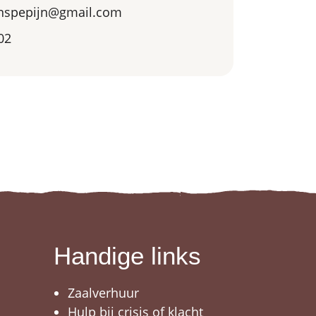
nspepijn@gmail.com
02
Handige links
Zaalverhuur
Hulp bij crisis of klacht