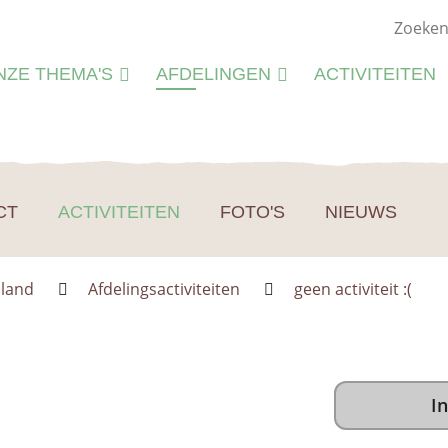
NZE THEMA'S
AFDELINGEN
ACTIVITEITEN
ATUURSTUDIE
KIEMWERKINGEN
ATUURBEHEER
N
LIEU
CT
ACTIVITEITEN
FOTO'S
NIEUWS
M
CTIVITEITEN
S
CTIVITEITENFICHES
nland
Afdelingsactiviteiten
geen activiteit :(
SPIRATIE
In