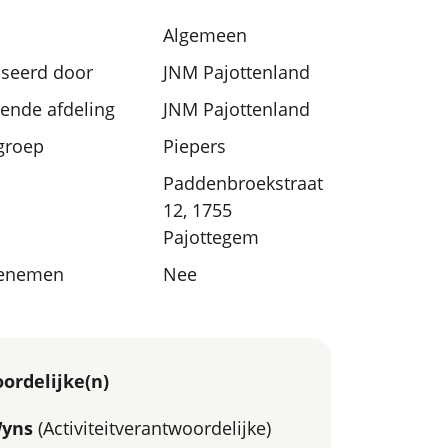
Algemeen
seerd door
JNM Pajottenland
nde afdeling
JNM Pajottenland
sgroep
Piepers
Paddenbroekstraat
12, 1755
Pajottegem
eenemen
Nee
ordelijke(n)
Wyns
(Activiteitverantwoordelijke)