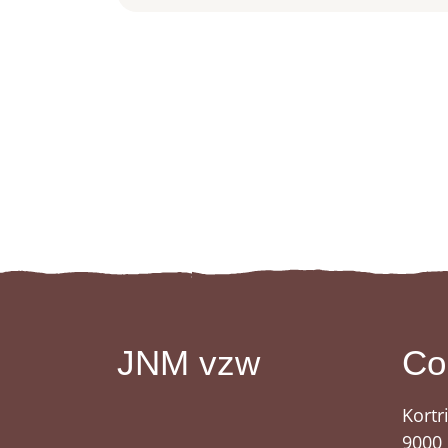
JNM vzw
Co
Kortr
9000