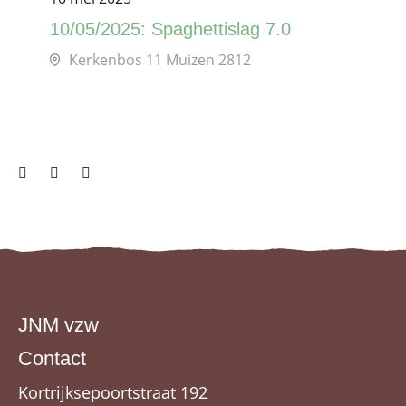
10/05/2025: Spaghettislag 7.0
Kerkenbos 11 Muizen 2812
JNM vzw
Contact
Kortrijksepoortstraat 192