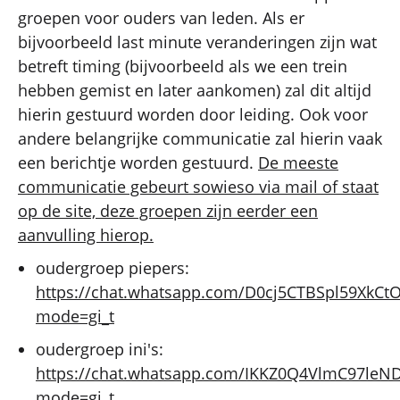
groepen voor ouders van leden. Als er
bijvoorbeeld last minute veranderingen zijn wat
betreft timing (bijvoorbeeld als we een trein
hebben gemist en later aankomen) zal dit altijd
hierin gestuurd worden door leiding. Ook voor
andere belangrijke communicatie zal hierin vaak
een berichtje worden gestuurd.
De meeste
communicatie gebeurt sowieso via mail of staat
op de site, deze groepen zijn eerder een
aanvulling hierop.
oudergroep piepers:
https://chat.whatsapp.com/D0cj5CTBSpl59XkCt
mode=gi_t
oudergroep ini's:
https://chat.whatsapp.com/IKKZ0Q4VlmC97le
mode=gi_t