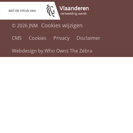
Cookies wijzigen
© 2026 JNM
CMS
Cookies
Privacy
Disclaimer
Webdesign by Who Owns The Zebra