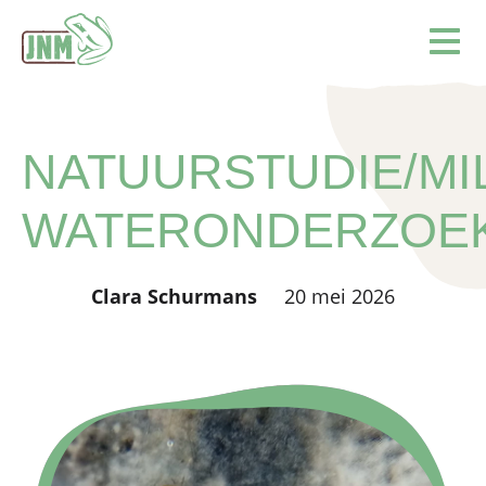
Terug naar de homepage
Ope
NATUURSTUDIE/MIL
WATERONDERZOE
Clara Schurmans
20 mei 2026