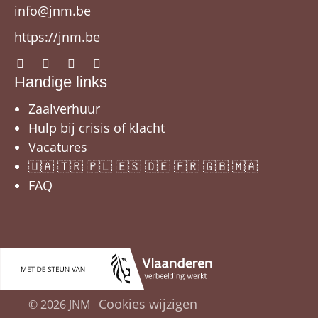
info@jnm.be
https://jnm.be
Handige links
Zaalverhuur
Hulp bij crisis of klacht
Vacatures
🇺🇦 🇹🇷 🇵🇱 🇪🇸 🇩🇪 🇫🇷 🇬🇧 🇲🇦
FAQ
Cookies wijzigen
© 2026 JNM