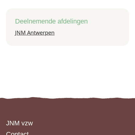
Deelnemende afdelingen
JNM Antwerpen
JNM vzw
Contact