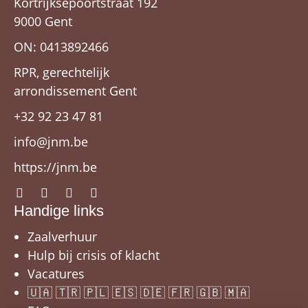
Kortrijksepoortstraat 192
9000 Gent
ON: 0413892466
RPR, gerechtelijk
arrondissement Gent
+32 92 23 47 81
info@jnm.be
https://jnm.be
Handige links
Zaalverhuur
Hulp bij crisis of klacht
Vacatures
🇺🇦 🇹🇷 🇵🇱 🇪🇸 🇩🇪 🇫🇷 🇬🇧 🇲🇦