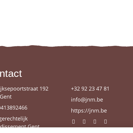
ntact
ijksepoortstraat 192
+32 92 23 47 81
 Gent
info@jnm.be
0413892466
https://jnm.be
gerechtelijk
ndissement Gent