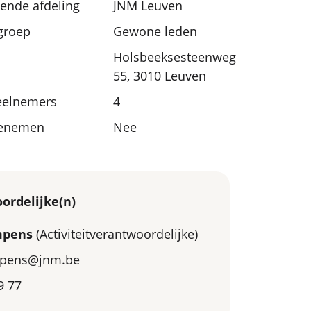
nde afdeling
JNM Leuven
sgroep
Gewone leden
Holsbeeksesteenweg
55, 3010 Leuven
eelnemers
4
eenemen
Nee
ordelijke(n)
mpens
(Activiteitverantwoordelijke)
pens@jnm.be
9 77