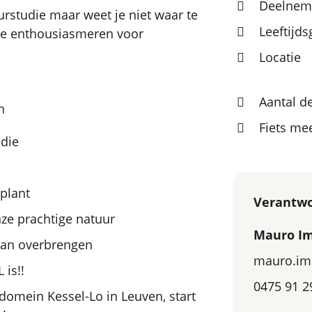
Deelneme
urstudie maar weet je niet waar te
Leeftijd
 te enthousiasmeren voor
Locatie
Aantal d
n
Fiets m
die
 plant
Verantwo
nze prachtige natuur
Mauro I
kan overbrengen
mauro.im
is!!
0475 91 2
domein Kessel-Lo in Leuven, start