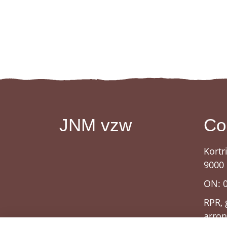
JNM vzw
Co
Kortr
9000
ON: 
RPR, 
arro