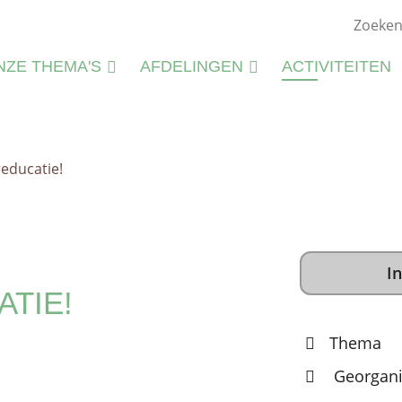
NZE THEMA'S
AFDELINGEN
ACTIVITEITEN
ATUURSTUDIE
KIEMWERKINGEN
ATUURBEHEER
educatie!
N
LIEU
M
CTIVITEITEN
S
CTIVITEITENFICHES
In
SPIRATIE
TIE!
Thema
Georgani