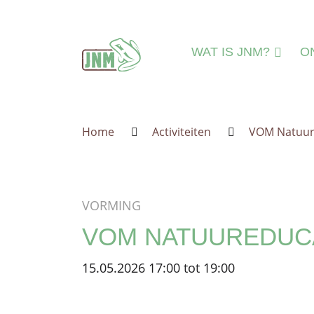
Terug naar de homepage
WAT IS JNM?
O
DAT IS JNM!
N
MISSIE & VISIE
N
Home
Activiteiten
VOM Natuur
LEEFTIJDSGROEPE
MI
IEDEREEN WELKO
A
JNM=VRIJWILLIGER
A
VORMING
ORGANISATIE
IN
VOM NATUUREDUCA
JNM'ER WORDEN
JNM STEUNEN
15.05.2026 17:00 tot 19:00
GESCHIEDENIS