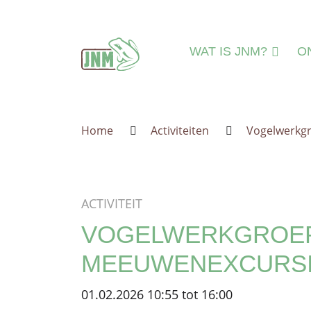
Terug naar de homepage
WAT IS JNM?
O
DAT IS JNM!
N
MISSIE & VISIE
N
Home
Activiteiten
Vogelwerkg
LEEFTIJDSGROEPE
MI
IEDEREEN WELKO
A
JNM=VRIJWILLIGER
A
ACTIVITEIT
ORGANISATIE
IN
VOGELWERKGROEP
JNM'ER WORDEN
MEEUWENEXCURS
JNM STEUNEN
GESCHIEDENIS
01.02.2026 10:55 tot 16:00