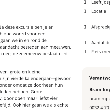
Leeftijd
Locatie
Afspreek
a deze excursie ben je er
 chique woord voor een
 gaan we in en rond de
Aantal d
e aandacht besteden aan meeuwen.
Fiets m
en nee, de zeemeeuw bestaat echt
en, grote en kleine
Verantwo
 zijn vierde kalenderjaar—gewoon
jzonder omdat ze doorheen hun
Bram Im
kleden hebben. Grote
 doorlopen maar liefst vier
bramimpe
ftijd. Ook hier gaan we als echte
0032 4 70