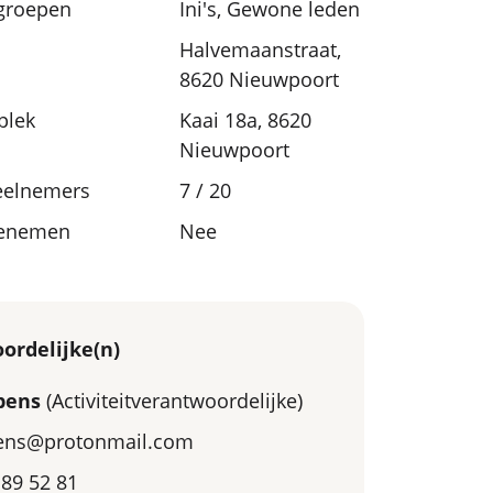
sgroepen
Ini's, Gewone leden
Halvemaanstraat,
8620 Nieuwpoort
plek
Kaai 18a, 8620
Nieuwpoort
eelnemers
7 / 20
eenemen
Nee
ordelijke(n)
pens
(Activiteitverantwoordelijke)
ns@protonmail.com
 89 52 81