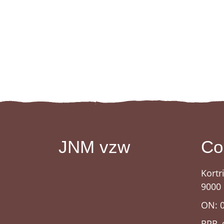
JNM vzw
Co
Kortr
9000
ON: 
RPR, 