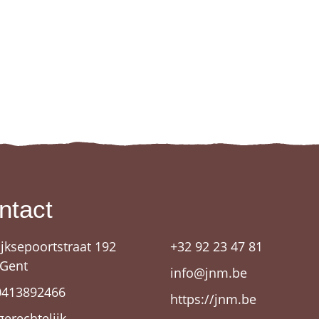
ntact
ijksepoortstraat 192
+32 92 23 47 81
 Gent
info@jnm.be
0413892466
https://jnm.be
gerechtelijk