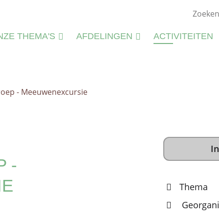
NZE THEMA'S
AFDELINGEN
ACTIVITEITEN
ATUURSTUDIE
KIEMWERKINGEN
ATUURBEHEER
roep - Meeuwenexcursie
N
LIEU
M
CTIVITEITEN
S
CTIVITEITENFICHES
In
SPIRATIE
 -
IE
Thema
Georgani